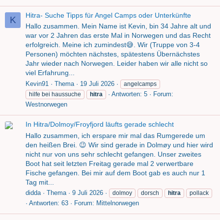
Hitra- Suche Tipps für Angel Camps oder Unterkünfte
K
Hallo zusammen. Mein Name ist Kevin, bin 34 Jahre alt und
war vor 2 Jahren das erste Mal in Norwegen und das Recht
erfolgreich. Meine ich zumindest😅. Wir (Truppe von 3-4
Personen) möchten nächstes, spätestens Übernächstes
Jahr wieder nach Norwegen. Leider haben wir alle nicht so
viel Erfahrung...
Kevin91
Thema
19 Juli 2026
angelcamps
Antworten: 5
Forum:
hilfe bei haussuche
hitra
Westnorwegen
In Hitra/Dolmoy/Froyfjord läufts gerade schlecht
Hallo zusammen, ich erspare mir mal das Rumgerede um
den heißen Brei. 😉 Wir sind gerade in Dolmøy und hier wird
nicht nur von uns sehr schlecht gefangen. Unser zweites
Boot hat seit letzten Freitag gerade mal 2 verwertbare
Fische gefangen. Bei mir auf dem Boot gab es auch nur 1
Tag mit...
didda
Thema
9 Juli 2026
dolmoy
dorsch
hitra
pollack
Antworten: 63
Forum:
Mittelnorwegen