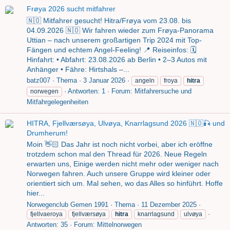
Frøya 2026 sucht mitfahrer
🇳🇴 Mitfahrer gesucht! Hitra/Frøya vom 23.08. bis
04.09.2026 🇳🇴 Wir fahren wieder zum Frøya-Panorama
Uttian – nach unserem großartigen Trip 2024 mit Top-
Fängen und echtem Angel-Feeling! 📍 Reiseinfos: 🗓
Hinfahrt: • Abfahrt: 23.08.2026 ab Berlin • 2–3 Autos mit
Anhänger • Fähre: Hirtshals –...
batz007
Thema
3 Januar 2026
angeln
froya
hitra
Antworten: 1
Forum:
Mitfahrersuche und
norwegen
Mitfahrgelegenheiten
HITRA, Fjellværsøya, Ulvøya, Knarrlagsund 2026 🇳🇴🎣 und
Drumherum!
Moin 👋🏻 Das Jahr ist noch nicht vorbei, aber ich eröffne
trotzdem schon mal den Thread für 2026. Neue Regeln
erwarten uns, Einige werden nicht mehr oder weniger nach
Norwegen fahren. Auch unsere Gruppe wird kleiner oder
orientiert sich um. Mal sehen, wo das Alles so hinführt. Hoffe
hier...
Norwegenclub Gemen 1991
Thema
11 Dezember 2025
fjellvaeroya
fjellværsøya
hitra
knarrlagsund
ulvøya
Antworten: 35
Forum:
Mittelnorwegen