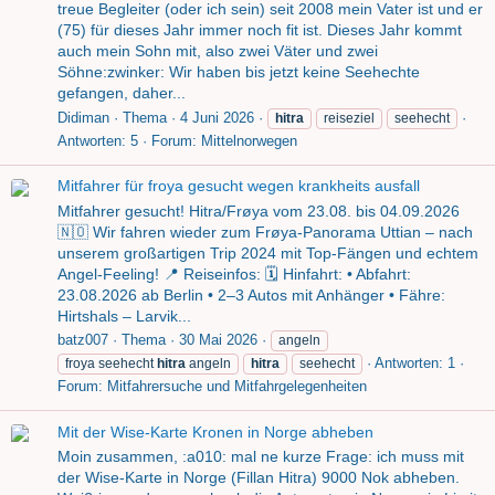
treue Begleiter (oder ich sein) seit 2008 mein Vater ist und er
(75) für dieses Jahr immer noch fit ist. Dieses Jahr kommt
auch mein Sohn mit, also zwei Väter und zwei
Söhne:zwinker: Wir haben bis jetzt keine Seehechte
gefangen, daher...
Didiman
Thema
4 Juni 2026
hitra
reiseziel
seehecht
Antworten: 5
Forum:
Mittelnorwegen
Mitfahrer für froya gesucht wegen krankheits ausfall
Mitfahrer gesucht! Hitra/Frøya vom 23.08. bis 04.09.2026
🇳🇴 Wir fahren wieder zum Frøya-Panorama Uttian – nach
unserem großartigen Trip 2024 mit Top-Fängen und echtem
Angel-Feeling! 📍 Reiseinfos: 🗓 Hinfahrt: • Abfahrt:
23.08.2026 ab Berlin • 2–3 Autos mit Anhänger • Fähre:
Hirtshals – Larvik...
batz007
Thema
30 Mai 2026
angeln
Antworten: 1
froya seehecht
hitra
angeln
hitra
seehecht
Forum:
Mitfahrersuche und Mitfahrgelegenheiten
Mit der Wise-Karte Kronen in Norge abheben
Moin zusammen, :a010: mal ne kurze Frage: ich muss mit
der Wise-Karte in Norge (Fillan Hitra) 9000 Nok abheben.