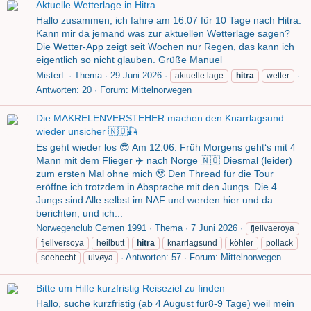
Aktuelle Wetterlage in Hitra
Hallo zusammen, ich fahre am 16.07 für 10 Tage nach Hitra.
Kann mir da jemand was zur aktuellen Wetterlage sagen?
Die Wetter-App zeigt seit Wochen nur Regen, das kann ich
eigentlich so nicht glauben. Grüße Manuel
MisterL
Thema
29 Juni 2026
aktuelle lage
hitra
wetter
Antworten: 20
Forum:
Mittelnorwegen
Die MAKRELENVERSTEHER machen den Knarrlagsund
wieder unsicher 🇳🇴🎣
Es geht wieder los 😎 Am 12.06. Früh Morgens geht‘s mit 4
Mann mit dem Flieger ✈️ nach Norge 🇳🇴 Diesmal (leider)
zum ersten Mal ohne mich 🥹 Den Thread für die Tour
eröffne ich trotzdem in Absprache mit den Jungs. Die 4
Jungs sind Alle selbst im NAF und werden hier und da
berichten, und ich...
Norwegenclub Gemen 1991
Thema
7 Juni 2026
fjellvaeroya
fjellversoya
heilbutt
hitra
knarrlagsund
köhler
pollack
Antworten: 57
Forum:
Mittelnorwegen
seehecht
ulvøya
Bitte um Hilfe kurzfristig Reiseziel zu finden
Hallo, suche kurzfristig (ab 4 August für8-9 Tage) weil mein