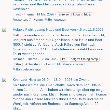
vermeiden und flexibler zu sein. - (Sogar pfandfreies
Dosenbier...
ma-st
Thema
14 Mai 2026
anreise
frøya
hitra
Antworten: 7
Forum:
Mittelnorwegen
Helge's Fishingcamp Haus und Boot von 4.6 bis 11.6.2026
Hallo, bekannte von mir hat 2 Häuser und 2 Boote gebucht,
und jetzt aus 8mann nur 4 geblieben, also Haus und Boot
(800,-) steht zu Verfügung. Auch Fähre von Kiel nach
Göteborg 2.6 um 17 Uhr Falls Interesse besteht kann sein
Tel.nr weiter gebben
Didiman
Thema
12 Mai 2026
frei
helge's fishing camp
Antworten: 0
Forum:
Mitfahrersuche und
hitra
Mitfahrgelegenheiten
Kvenvaer Hitra ab 06.04 - 18.04 .2026 die Zweite
So Starte ich mal die Live Schalte. Nach dem Top Urlaub
letztes Jahr ende April haben wir nicht lange überlegt es geht
wieder nach Kvenvaer. Mit im Team sind dieses mal Thomas
Yvonne Jan Unsere Mini Yorkshire Dame Daisy und meine
Wenigkeit. Abfahrt am Bodensee ist Samstag Abend 22
Uhr...