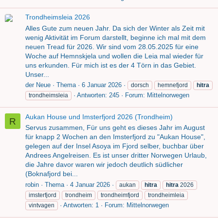
Trondheimsleia 2026
Alles Gute zum neuen Jahr. Da sich der Winter als Zeit mit
wenig Aktivität im Forum darstellt, beginne ich mal mit dem
neuen Tread für 2026. Wir sind vom 28.05.2025 für eine
Woche auf Hemnskjela und wollen die Leia mal wieder für
uns erkunden. Für mich ist es der 4 Törn in das Gebiet.
Unser...
der Neue
Thema
6 Januar 2026
dorsch
hemnefjord
hitra
Antworten: 245
Forum:
Mittelnorwegen
trondheimsleia
Aukan House und Imsterfjord 2026 (Trondheim)
R
Servus zusammen, Für uns geht es dieses Jahr im August
für knapp 2 Wochen an den Imsterfjord zu "Aukan House",
gelegen auf der Insel Asoya im Fjord selber, buchbar über
Andrees Angelreisen. Es ist unser dritter Norwegen Urlaub,
die Jahre davor waren wir jedoch deutlich südlicher
(Boknafjord bei...
robin
Thema
4 Januar 2026
aukan
hitra
hitra
2026
imsterfjord
trondheim
trondheimfjord
trondheimleia
Antworten: 1
Forum:
Mittelnorwegen
vintvagen