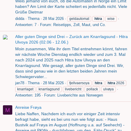
Weiß jemand von euch, ob die Automaten in Norge ein Limit
haben? Am Limit der Karte scheitert es jedenfalls nicht. Viele
Grüße Dietmar
didda
Thema
28 Mai 2026
geldautomat
hitra
wise
Antworten: 7
Forum:
Reisetipps, Zoll, Maut, und Co.
Aller guten Dinge sind Drei – Zurück am Knarrlagsund - Hitra
Ulvoya 2026 (02.06 - 12.06.)
Moin zusammen, Wie ihr dem Titel entnehmen könnt, fahren
wir nächste Woche Dienstag endlich wieder und zum 3. Mal
nach 2024 und 2025 nach Hitra bzw Ulvoya an den
Knarrlagsund. Wie gesagt, aller guten Dinge sind Drei. Wir,
dass sind genau wie in den letzten beiden Jahren mein
Schwiegervater...
jan78
Thema
28 Mai 2026
fjellvaersoya
hitra
hitra
2026
knarrlaget
knarrlagsund
livebericht
pollack
ulvøya
Antworten: 195
Forum:
Liveberichte aus Norwegen
Anreise Frøya
M
Liebe Naffen, Nachdem ich euch vor einiger Zeit intensiv
befragt habe, sieht es bei uns nun wie folgt aus: - Haus
Bustvik auf Frøya im August (Hoffnung u.a. auf Seehecht) -
Anreise mit PKWs - durchfahren, um den „Fähr-Druck“ zu