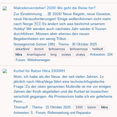
Makrelenversteher! 2026! Wo geht die Reise hin?
Zur Einstimmung…..😍 2026! Neue Regeln, neue Gesetze,
neue Herausforderungen! Einige wollen/können nicht mehr
nach Norge 🇳🇴 Es ändert sich was bei/in/mit unserem
Hobby! Wir werden auch nächstes Jahr wieder 4 Touren
durchführen. Müssen aber ebenso den neuen
Begebenheiten ein wenig Tribut...
Norwegenclub Gemen 1991
Thema
30 Oktober 2025
akkarfjord
dorsch
fjellvaeroya
fjellvaersoya
heilbutt
Antworten: 104
hitra
knarrlagsund
leng
sorøya
ulvøya
Forum:
Mittelnorwegen
Kurbel für Balzer Hitra 3300RH
Moin, ich habe als der Neue, der seit vielen Jahren, 1x
jährlich nach Hitra/Vega fährt eine technisch/logistische
Frage. Zu der oben genannten Multirolle ist mir vor einigen
Jahren der Knob abgefallen und die Kurbel ist inzwischen
verschütt gegangen. Als Provisorium hatte ich ein geliehene
Penn...
ThomasP.
Thema
15 Oktober 2025
3300
balzer
hitra
Antworten: 5
Forum:
Rollenwartung und Reparatur