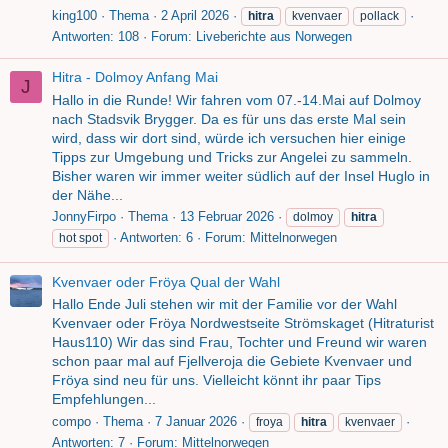
king100
Thema
2 April 2026
hitra
kvenvaer
pollack
Antworten: 108
Forum:
Liveberichte aus Norwegen
Hitra - Dolmoy Anfang Mai
J
Hallo in die Runde! Wir fahren vom 07.-14.Mai auf Dolmoy
nach Stadsvik Brygger. Da es für uns das erste Mal sein
wird, dass wir dort sind, würde ich versuchen hier einige
Tipps zur Umgebung und Tricks zur Angelei zu sammeln.
Bisher waren wir immer weiter südlich auf der Insel Huglo in
der Nähe...
JonnyFirpo
Thema
13 Februar 2026
dolmoy
hitra
Antworten: 6
Forum:
Mittelnorwegen
hot spot
Kvenvaer oder Fröya Qual der Wahl
Hallo Ende Juli stehen wir mit der Familie vor der Wahl
Kvenvaer oder Fröya Nordwestseite Strömskaget (Hitraturist
Haus110) Wir das sind Frau, Tochter und Freund wir waren
schon paar mal auf Fjellveroja die Gebiete Kvenvaer und
Fröya sind neu für uns. Vielleicht könnt ihr paar Tips
Empfehlungen...
compo
Thema
7 Januar 2026
froya
hitra
kvenvaer
Antworten: 7
Forum:
Mittelnorwegen